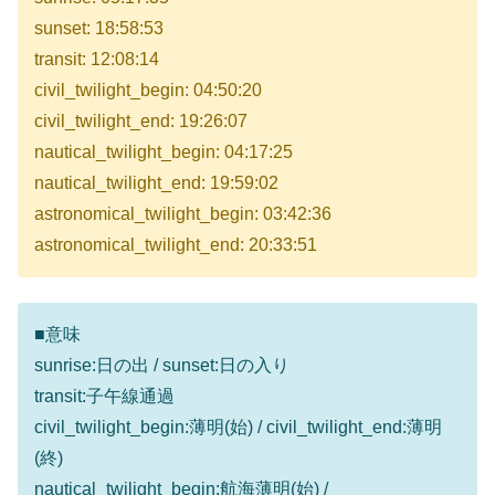
sunset: 18:58:53
transit: 12:08:14
civil_twilight_begin: 04:50:20
civil_twilight_end: 19:26:07
nautical_twilight_begin: 04:17:25
nautical_twilight_end: 19:59:02
astronomical_twilight_begin: 03:42:36
astronomical_twilight_end: 20:33:51
■意味
sunrise:日の出 / sunset:日の入り
transit:子午線通過
civil_twilight_begin:薄明(始) / civil_twilight_end:薄明
(終)
nautical_twilight_begin:航海薄明(始) /