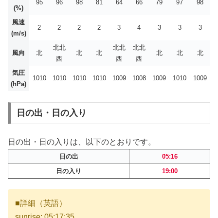
95
96
98
81
64
66
79
97
98
(%)
風速
2
2
2
2
3
4
3
3
3
(m/s)
北北
北北
北北
風向
北
北
北
北
北
北
西
西
西
気圧
1010
1010
1010
1010
1009
1008
1009
1010
1009
(hPa)
日の出・日の入り
日の出・日の入りは、以下のとおりです。
日の出
05:16
日の入り
19:00
■詳細（英語）
sunrise: 05:17:35