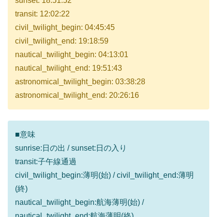
sunset: 18:51:52
transit: 12:02:22
civil_twilight_begin: 04:45:45
civil_twilight_end: 19:18:59
nautical_twilight_begin: 04:13:01
nautical_twilight_end: 19:51:43
astronomical_twilight_begin: 03:38:28
astronomical_twilight_end: 20:26:16
■意味
sunrise:日の出 / sunset:日の入り
transit:子午線通過
civil_twilight_begin:薄明(始) / civil_twilight_end:薄明
(終)
nautical_twilight_begin:航海薄明(始) /
nautical_twilight_end:航海薄明(終)