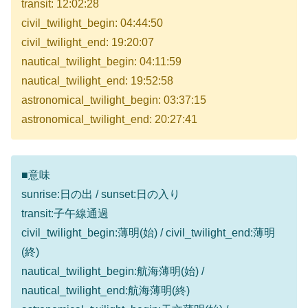
transit: 12:02:28
civil_twilight_begin: 04:44:50
civil_twilight_end: 19:20:07
nautical_twilight_begin: 04:11:59
nautical_twilight_end: 19:52:58
astronomical_twilight_begin: 03:37:15
astronomical_twilight_end: 20:27:41
■意味
sunrise:日の出 / sunset:日の入り
transit:子午線通過
civil_twilight_begin:薄明(始) / civil_twilight_end:薄明
(終)
nautical_twilight_begin:航海薄明(始) /
nautical_twilight_end:航海薄明(終)