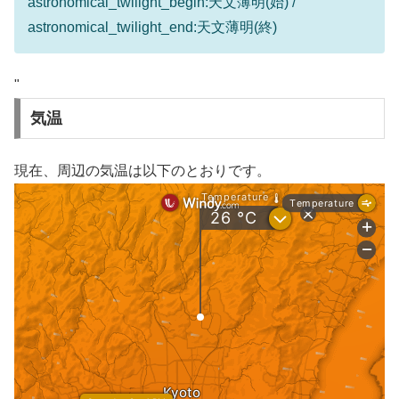
astronomical_twilight_begin:天文薄明(始) /
astronomical_twilight_end:天文薄明(終)
"
気温
現在、周辺の気温は以下のとおりです。