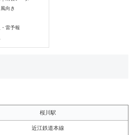
・風向き
報・雷予報
報
桜川駅
近江鉄道本線