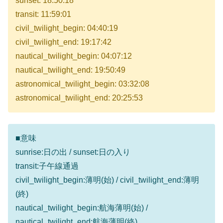
sunset: 18:50:18
transit: 11:59:01
civil_twilight_begin: 04:40:19
civil_twilight_end: 19:17:42
nautical_twilight_begin: 04:07:12
nautical_twilight_end: 19:50:49
astronomical_twilight_begin: 03:32:08
astronomical_twilight_end: 20:25:53
■意味
sunrise:日の出 / sunset:日の入り
transit:子午線通過
civil_twilight_begin:薄明(始) / civil_twilight_end:薄明
(終)
nautical_twilight_begin:航海薄明(始) /
nautical_twilight_end:航海薄明(終)