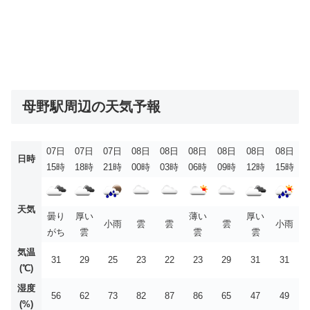
母野駅周辺の天気予報
07日
07日
07日
08日
08日
08日
08日
08日
08日
日時
15時
18時
21時
00時
03時
06時
09時
12時
15時
天気
曇り
厚い
薄い
厚い
小雨
雲
雲
雲
小雨
がち
雲
雲
雲
気温
31
29
25
23
22
23
29
31
31
(℃)
湿度
56
62
73
82
87
86
65
47
49
(%)