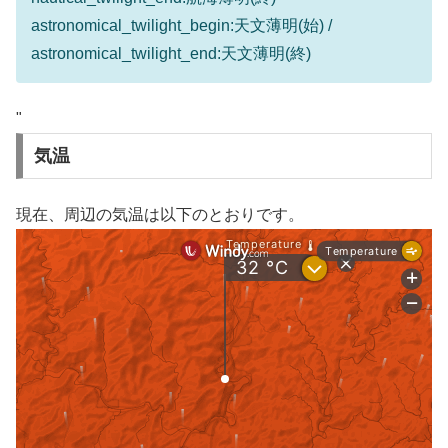
astronomical_twilight_begin:天文薄明(始) /
astronomical_twilight_end:天文薄明(終)
"
気温
現在、周辺の気温は以下のとおりです。