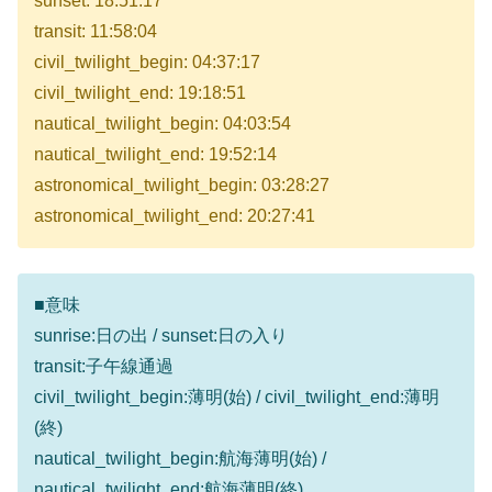
sunset: 18:51:17
transit: 11:58:04
civil_twilight_begin: 04:37:17
civil_twilight_end: 19:18:51
nautical_twilight_begin: 04:03:54
nautical_twilight_end: 19:52:14
astronomical_twilight_begin: 03:28:27
astronomical_twilight_end: 20:27:41
■意味
sunrise:日の出 / sunset:日の入り
transit:子午線通過
civil_twilight_begin:薄明(始) / civil_twilight_end:薄明
(終)
nautical_twilight_begin:航海薄明(始) /
nautical_twilight_end:航海薄明(終)