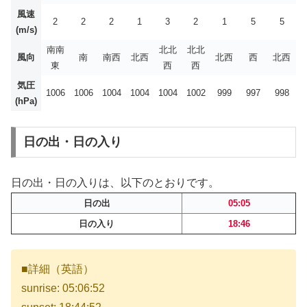
風速
2
2
2
1
3
2
1
5
5
(m/s)
南南
北北
北北
風向
南
南西
北西
北西
西
北西
東
西
西
気圧
1006
1006
1004
1004
1004
1002
999
997
998
(hPa)
日の出・日の入り
日の出・日の入りは、以下のとおりです。
日の出
05:05
日の入り
18:46
■詳細（英語）
sunrise: 05:06:52