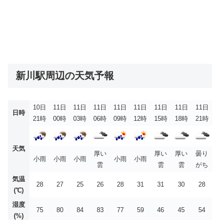
新川駅周辺の天気予報
10日
11日
11日
11日
11日
11日
11日
11日
11日
日時
21時
00時
03時
06時
09時
12時
15時
18時
21時
天気
厚い
厚い
厚い
曇り
小雨
小雨
小雨
小雨
小雨
雲
雲
雲
がち
気温
28
27
25
26
28
31
31
30
28
(℃)
湿度
75
80
84
83
77
59
46
45
54
(%)