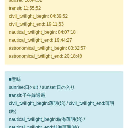
sunset: 18:44:52
transit: 11:55:52
civil_twilight_begin: 04:39:52
civil_twilight_end: 19:11:53
nautical_twilight_begin: 04:07:18
nautical_twilight_end: 19:44:27
astronomical_twilight_begin: 03:32:57
astronomical_twilight_end: 20:18:48
■意味
sunrise:日の出 / sunset:日の入り
transit:子午線通過
civil_twilight_begin:薄明(始) / civil_twilight_end:薄明
(終)
nautical_twilight_begin:航海薄明(始) /
nautical_twilight_end:航海薄明(終)