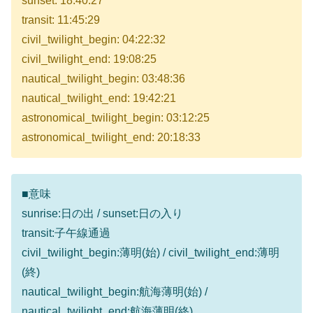
sunset: 18:40:27
transit: 11:45:29
civil_twilight_begin: 04:22:32
civil_twilight_end: 19:08:25
nautical_twilight_begin: 03:48:36
nautical_twilight_end: 19:42:21
astronomical_twilight_begin: 03:12:25
astronomical_twilight_end: 20:18:33
■意味
sunrise:日の出 / sunset:日の入り
transit:子午線通過
civil_twilight_begin:薄明(始) / civil_twilight_end:薄明
(終)
nautical_twilight_begin:航海薄明(始) /
nautical_twilight_end:航海薄明(終)