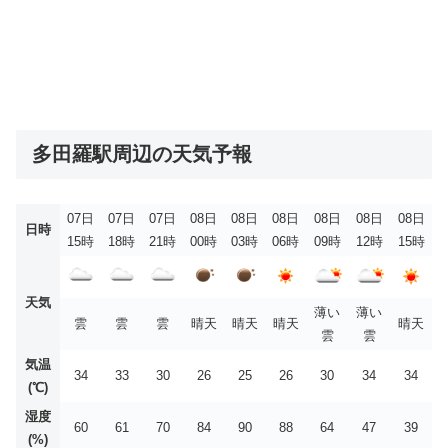
多田羅駅周辺の天気予報
07日
07日
07日
08日
08日
08日
08日
08日
08日
日時
15時
18時
21時
00時
03時
06時
09時
12時
15時
天気
薄い
薄い
雲
雲
雲
晴天
晴天
晴天
晴天
雲
雲
気温
34
33
30
26
25
26
30
34
34
(℃)
湿度
60
61
70
84
90
88
64
47
39
(%)