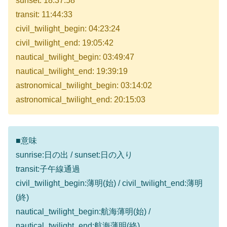
sunset: 18:37:58
transit: 11:44:33
civil_twilight_begin: 04:23:24
civil_twilight_end: 19:05:42
nautical_twilight_begin: 03:49:47
nautical_twilight_end: 19:39:19
astronomical_twilight_begin: 03:14:02
astronomical_twilight_end: 20:15:03
■意味
sunrise:日の出 / sunset:日の入り
transit:子午線通過
civil_twilight_begin:薄明(始) / civil_twilight_end:薄明
(終)
nautical_twilight_begin:航海薄明(始) /
nautical_twilight_end:航海薄明(終)