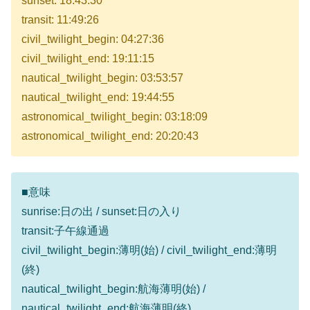
sunset: 18:43:30
transit: 11:49:26
civil_twilight_begin: 04:27:36
civil_twilight_end: 19:11:15
nautical_twilight_begin: 03:53:57
nautical_twilight_end: 19:44:55
astronomical_twilight_begin: 03:18:09
astronomical_twilight_end: 20:20:43
■意味
sunrise:日の出 / sunset:日の入り
transit:子午線通過
civil_twilight_begin:薄明(始) / civil_twilight_end:薄明
(終)
nautical_twilight_begin:航海薄明(始) /
nautical_twilight_end:航海薄明(終)