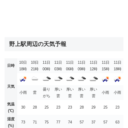
野上駅周辺の天気予報
10日
10日
11日
11日
11日
11日
11日
11日
11日
日時
18時
21時
00時
03時
06時
09時
12時
15時
18時
天気
曇り
厚い
厚い
厚い
厚い
小雨
雲
小雨
小雨
がち
雲
雲
雲
雲
気温
30
28
25
23
23
28
29
25
23
(℃)
湿度
73
71
75
77
74
57
37
57
63
(%)