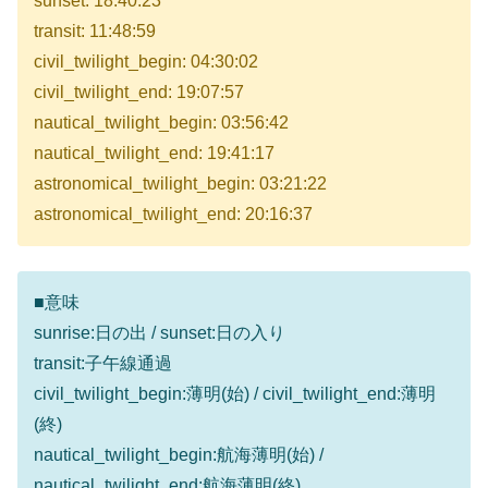
sunset: 18:40:23
transit: 11:48:59
civil_twilight_begin: 04:30:02
civil_twilight_end: 19:07:57
nautical_twilight_begin: 03:56:42
nautical_twilight_end: 19:41:17
astronomical_twilight_begin: 03:21:22
astronomical_twilight_end: 20:16:37
■意味
sunrise:日の出 / sunset:日の入り
transit:子午線通過
civil_twilight_begin:薄明(始) / civil_twilight_end:薄明
(終)
nautical_twilight_begin:航海薄明(始) /
nautical_twilight_end:航海薄明(終)