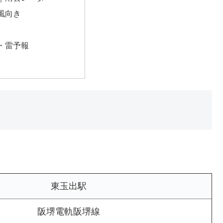
風向き
・雷予報
東玉出駅
阪堺電軌阪堺線