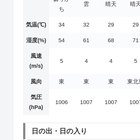
雲
晴天
晴
ち
気温(℃)
34
32
29
29
湿度(%)
54
61
68
71
風速
5
4
4
5
(m/s)
風向
東
東
東
東北
気圧
1006
1007
1007
100
(hPa)
日の出・日の入り