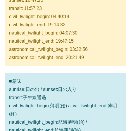
sunset: 18:47:25
transit: 11:57:23
civil_twilight_begin: 04:40:14
civil_twilight_end: 19:14:32
nautical_twilight_begin: 04:07:30
nautical_twilight_end: 19:47:15
astronomical_twilight_begin: 03:32:56
astronomical_twilight_end: 20:21:49
■意味
sunrise:日の出 / sunset:日の入り
transit:子午線通過
civil_twilight_begin:薄明(始) / civil_twilight_end:薄明
(終)
nautical_twilight_begin:航海薄明(始) /
nautical_twilight_end:航海薄明(終)