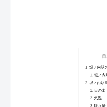
目
堀ノ内駅
堀ノ内
堀ノ内駅
日の出
気温
降水量