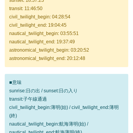
sunset: 18:37:23
transit: 11:46:50
civil_twilight_begin: 04:28:54
civil_twilight_end: 19:04:45
nautical_twilight_begin: 03:55:51
nautical_twilight_end: 19:37:49
astronomical_twilight_begin: 03:20:52
astronomical_twilight_end: 20:12:48
■意味
sunrise:日の出 / sunset:日の入り
transit:子午線通過
civil_twilight_begin:薄明(始) / civil_twilight_end:薄明
(終)
nautical_twilight_begin:航海薄明(始) /
nautical_twilight_end:航海薄明(終)