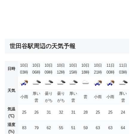
世田谷駅周辺の天気予報
10日
10日
10日
10日
10日
10日
10日
11日
11日
日時
03時
06時
09時
12時
15時
18時
21時
00時
03時
天気
厚い
曇り
曇り
厚い
厚い
小雨
雲
小雨
小雨
雲
がち
がち
雲
雲
気温
25
26
31
32
31
28
25
25
24
(℃)
湿度
83
79
62
55
51
59
63
63
64
(%)