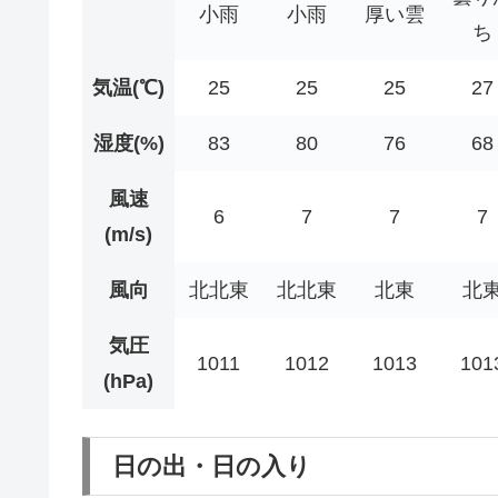
小雨
小雨
厚い雲
ち
気温(℃)
25
25
25
27
湿度(%)
83
80
76
68
風速
6
7
7
7
(m/s)
風向
北北東
北北東
北東
北
気圧
1011
1012
1013
101
(hPa)
日の出・日の入り