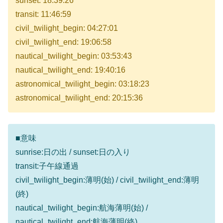
sunset: 18:39:26
transit: 11:46:59
civil_twilight_begin: 04:27:01
civil_twilight_end: 19:06:58
nautical_twilight_begin: 03:53:43
nautical_twilight_end: 19:40:16
astronomical_twilight_begin: 03:18:23
astronomical_twilight_end: 20:15:36
■意味
sunrise:日の出 / sunset:日の入り
transit:子午線通過
civil_twilight_begin:薄明(始) / civil_twilight_end:薄明
(終)
nautical_twilight_begin:航海薄明(始) /
nautical_twilight_end:航海薄明(終)