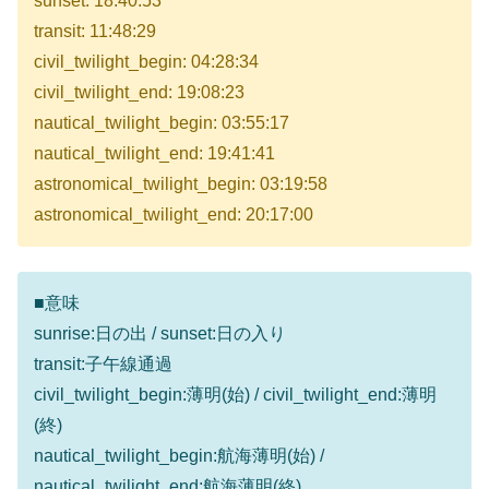
sunset: 18:40:53
transit: 11:48:29
civil_twilight_begin: 04:28:34
civil_twilight_end: 19:08:23
nautical_twilight_begin: 03:55:17
nautical_twilight_end: 19:41:41
astronomical_twilight_begin: 03:19:58
astronomical_twilight_end: 20:17:00
■意味
sunrise:日の出 / sunset:日の入り
transit:子午線通過
civil_twilight_begin:薄明(始) / civil_twilight_end:薄明
(終)
nautical_twilight_begin:航海薄明(始) /
nautical_twilight_end:航海薄明(終)