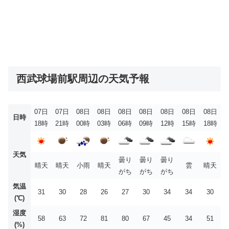
西武球場前駅周辺の天気予報
07日
07日
08日
08日
08日
08日
08日
08日
08日
日時
18時
21時
00時
03時
06時
09時
12時
15時
18時
天気
曇り
曇り
曇り
晴天
晴天
小雨
晴天
雲
晴天
がち
がち
がち
気温
31
30
28
26
27
30
34
34
30
(℃)
湿度
58
63
72
81
80
67
45
34
51
(%)