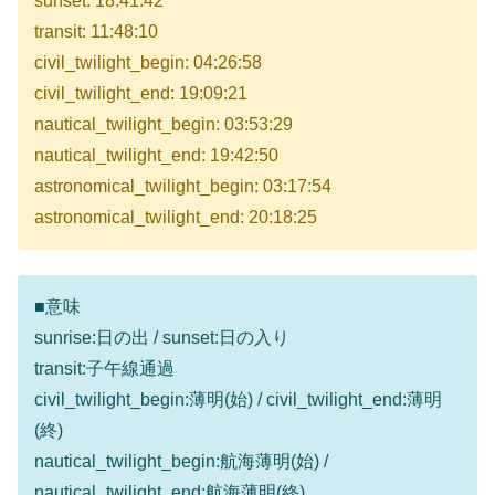
sunset: 18:41:42
transit: 11:48:10
civil_twilight_begin: 04:26:58
civil_twilight_end: 19:09:21
nautical_twilight_begin: 03:53:29
nautical_twilight_end: 19:42:50
astronomical_twilight_begin: 03:17:54
astronomical_twilight_end: 20:18:25
■意味
sunrise:日の出 / sunset:日の入り
transit:子午線通過
civil_twilight_begin:薄明(始) / civil_twilight_end:薄明
(終)
nautical_twilight_begin:航海薄明(始) /
nautical_twilight_end:航海薄明(終)