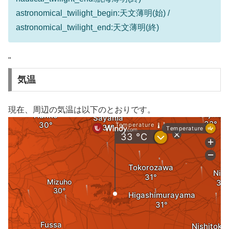
astronomical_twilight_begin:天文薄明(始) /
astronomical_twilight_end:天文薄明(終)
"
気温
現在、周辺の気温は以下のとおりです。