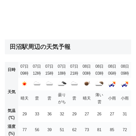
田沼駅周辺の天気予報
07日
07日
07日
07日
07日
08日
08日
08日
08日
日時
09時
12時
15時
18時
21時
00時
03時
06時
09時
天気
曇り
薄い
晴天
雲
雲
雲
晴天
小雨
小雨
がち
雲
気温
29
33
36
32
29
27
26
27
31
(℃)
湿度
77
56
39
51
62
73
81
85
72
(%)