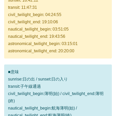
sunset: 18:42:12
transit: 11:47:31
civil_twilight_begin: 04:24:55
civil_twilight_end: 19:10:06
nautical_twilight_begin: 03:51:05
nautical_twilight_end: 19:43:56
astronomical_twilight_begin: 03:15:01
astronomical_twilight_end: 20:20:00
■意味
sunrise:日の出 / sunset:日の入り
transit:子午線通過
civil_twilight_begin:薄明(始) / civil_twilight_end:薄明
(終)
nautical_twilight_begin:航海薄明(始) /
nautical_twilight_end:航海薄明(終)