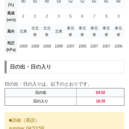
80
81
80
59
52
52
65
65
68
(%)
風速
2
2
2
3
5
6
7
5
3
(m/s)
北北
北北
東北
東北
東北
東北
東北
風向
北東
北東
東
東
東
東
東
東
東
気圧
1009
1008
1009
1008
1007
1005
1007
1007
1006
(hPa)
日の出・日の入り
日の出・日の入りは、以下のとおりです。
日の出
04:52
日の入り
18:39
■詳細（英語）
sunrise: 04:53:58