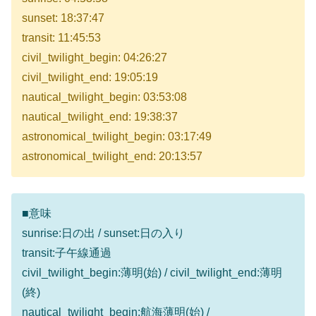
sunset: 18:37:47
transit: 11:45:53
civil_twilight_begin: 04:26:27
civil_twilight_end: 19:05:19
nautical_twilight_begin: 03:53:08
nautical_twilight_end: 19:38:37
astronomical_twilight_begin: 03:17:49
astronomical_twilight_end: 20:13:57
■意味
sunrise:日の出 / sunset:日の入り
transit:子午線通過
civil_twilight_begin:薄明(始) / civil_twilight_end:薄明
(終)
nautical_twilight_begin:航海薄明(始) /