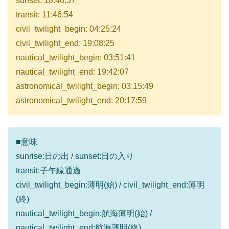
sunset: 18:40:37
transit: 11:46:54
civil_twilight_begin: 04:25:24
civil_twilight_end: 19:08:25
nautical_twilight_begin: 03:51:41
nautical_twilight_end: 19:42:07
astronomical_twilight_begin: 03:15:49
astronomical_twilight_end: 20:17:59
■意味
sunrise:日の出 / sunset:日の入り
transit:子午線通過
civil_twilight_begin:薄明(始) / civil_twilight_end:薄明
(終)
nautical_twilight_begin:航海薄明(始) /
nautical_twilight_end:航海薄明(終)