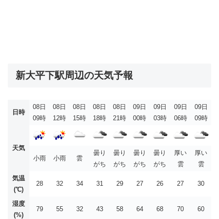
新大平下駅周辺の天気予報
08日
08日
08日
08日
08日
09日
09日
09日
09日
日時
09時
12時
15時
18時
21時
00時
03時
06時
09時
天気
曇り
曇り
曇り
曇り
厚い
厚い
小雨
小雨
雲
がち
がち
がち
がち
雲
雲
気温
28
32
34
31
29
27
26
27
30
(℃)
湿度
79
55
32
43
58
64
68
70
60
(%)