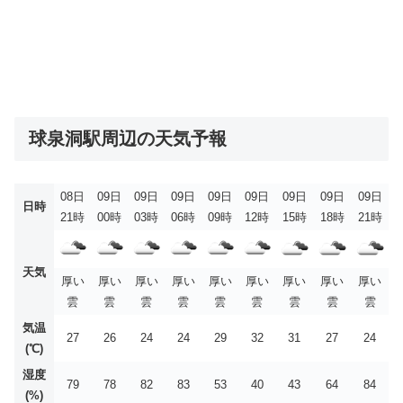
球泉洞駅周辺の天気予報
08日
09日
09日
09日
09日
09日
09日
09日
09日
日時
21時
00時
03時
06時
09時
12時
15時
18時
21時
天気
厚い
厚い
厚い
厚い
厚い
厚い
厚い
厚い
厚い
雲
雲
雲
雲
雲
雲
雲
雲
雲
気温
27
26
24
24
29
32
31
27
24
(℃)
湿度
79
78
82
83
53
40
43
64
84
(%)