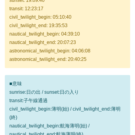
sunset: 19:09:40
transit: 12:23:17
civil_twilight_begin: 05:10:40
civil_twilight_end: 19:35:53
nautical_twilight_begin: 04:39:10
nautical_twilight_end: 20:07:23
astronomical_twilight_begin: 04:06:08
astronomical_twilight_end: 20:40:25
■意味
sunrise:日の出 / sunset:日の入り
transit:子午線通過
civil_twilight_begin:薄明(始) / civil_twilight_end:薄明
(終)
nautical_twilight_begin:航海薄明(始) /
nautical_twilight_end:航海薄明(終)