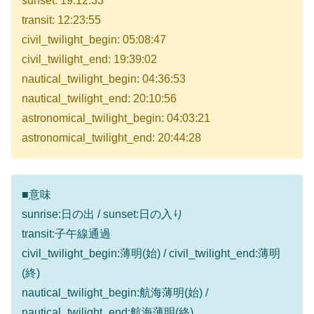
sunset: 19:12:33
transit: 12:23:55
civil_twilight_begin: 05:08:47
civil_twilight_end: 19:39:02
nautical_twilight_begin: 04:36:53
nautical_twilight_end: 20:10:56
astronomical_twilight_begin: 04:03:21
astronomical_twilight_end: 20:44:28
■意味
sunrise:日の出 / sunset:日の入り
transit:子午線通過
civil_twilight_begin:薄明(始) / civil_twilight_end:薄明
(終)
nautical_twilight_begin:航海薄明(始) /
nautical_twilight_end:航海薄明(終)