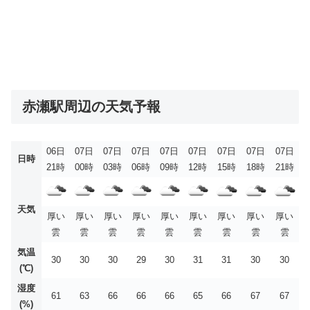
赤瀬駅周辺の天気予報
06日
07日
07日
07日
07日
07日
07日
07日
07日
日時
21時
00時
03時
06時
09時
12時
15時
18時
21時
天気
厚い
厚い
厚い
厚い
厚い
厚い
厚い
厚い
厚い
雲
雲
雲
雲
雲
雲
雲
雲
雲
気温
30
30
30
29
30
31
31
30
30
(℃)
湿度
61
63
66
66
66
65
66
67
67
(%)