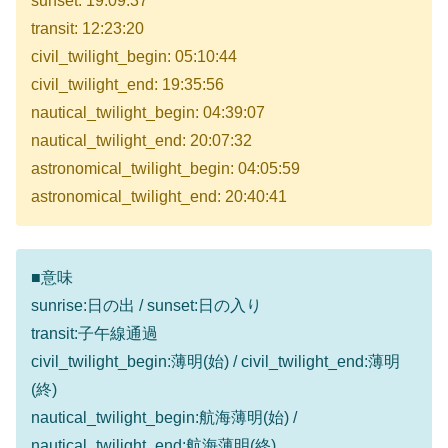
sunset: 19:09:37
transit: 12:23:20
civil_twilight_begin: 05:10:44
civil_twilight_end: 19:35:56
nautical_twilight_begin: 04:39:07
nautical_twilight_end: 20:07:32
astronomical_twilight_begin: 04:05:59
astronomical_twilight_end: 20:40:41
■意味
sunrise:日の出 / sunset:日の入り
transit:子午線通過
civil_twilight_begin:薄明(始) / civil_twilight_end:薄明
(終)
nautical_twilight_begin:航海薄明(始) /
nautical_twilight_end:航海薄明(終)