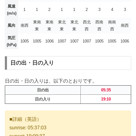
風速
1
1
2
1
1
2
3
4
3
(m/s)
東南
東南
東北
東北
西北
西南
南南
風向
南西
南西
東
東
東
東
西
西
西
気圧
1005
1005
1006
1007
1007
1007
1005
1005
1006
(hPa)
日の出・日の入り
日の出・日の入りは、以下のとおりです。
日の出
05:35
日の入り
19:10
■詳細（英語）
sunrise: 05:37:03