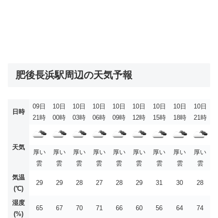
肥後長浜駅周辺の天気予報
09日
10日
10日
10日
10日
10日
10日
10日
10日
日時
21時
00時
03時
06時
09時
12時
15時
18時
21時
天気
厚い
厚い
厚い
厚い
厚い
厚い
厚い
厚い
厚い
雲
雲
雲
雲
雲
雲
雲
雲
雲
気温
29
29
28
27
28
29
31
30
28
(℃)
湿度
65
67
70
71
66
60
56
64
74
(%)