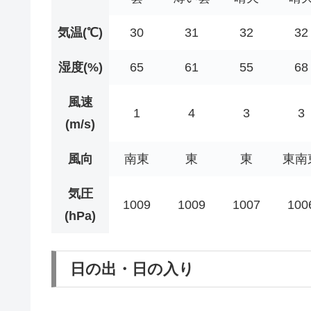
気温(℃)
30
31
32
32
湿度(%)
65
61
55
68
風速
1
4
3
3
(m/s)
風向
南東
東
東
東南
気圧
1009
1009
1007
100
(hPa)
日の出・日の入り