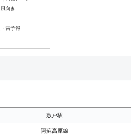
・風向き
報・雷予報
報
敷戸駅
阿蘇高原線