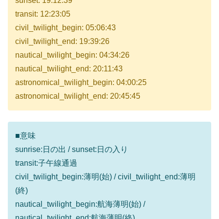
sunset: 19:12:39
transit: 12:23:05
civil_twilight_begin: 05:06:43
civil_twilight_end: 19:39:26
nautical_twilight_begin: 04:34:26
nautical_twilight_end: 20:11:43
astronomical_twilight_begin: 04:00:25
astronomical_twilight_end: 20:45:45
■意味
sunrise:日の出 / sunset:日の入り
transit:子午線通過
civil_twilight_begin:薄明(始) / civil_twilight_end:薄明
(終)
nautical_twilight_begin:航海薄明(始) /
nautical_twilight_end:航海薄明(終)