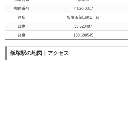
郵便番号
〒820-0017
住所
飯塚市菰田西1丁目
緯度
33.628487
経度
130.689545
飯塚駅の地図｜アクセス