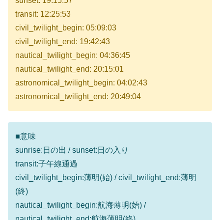
sunset: 19:15:57
transit: 12:25:53
civil_twilight_begin: 05:09:03
civil_twilight_end: 19:42:43
nautical_twilight_begin: 04:36:45
nautical_twilight_end: 20:15:01
astronomical_twilight_begin: 04:02:43
astronomical_twilight_end: 20:49:04
■意味
sunrise:日の出 / sunset:日の入り
transit:子午線通過
civil_twilight_begin:薄明(始) / civil_twilight_end:薄明
(終)
nautical_twilight_begin:航海薄明(始) /
nautical_twilight_end:航海薄明(終)