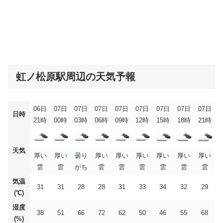
虹ノ松原駅周辺の天気予報
06日
07日
07日
07日
07日
07日
07日
07日
07日
日時
21時
00時
03時
06時
09時
12時
15時
18時
21時
天気
厚い
厚い
曇り
厚い
厚い
厚い
厚い
厚い
厚い
雲
雲
がち
雲
雲
雲
雲
雲
雲
気温
31
31
28
28
31
33
34
32
29
(℃)
湿度
38
51
66
72
62
50
46
55
68
(%)