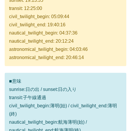
sunset: 19:13:35
transit: 12:25:00
civil_twilight_begin: 05:09:44
civil_twilight_end: 19:40:16
nautical_twilight_begin: 04:37:36
nautical_twilight_end: 20:12:24
astronomical_twilight_begin: 04:03:46
astronomical_twilight_end: 20:46:14
■意味
sunrise:日の出 / sunset:日の入り
transit:子午線通過
civil_twilight_begin:薄明(始) / civil_twilight_end:薄明
(終)
nautical_twilight_begin:航海薄明(始) /
nautical_twilight_end:航海薄明(終)