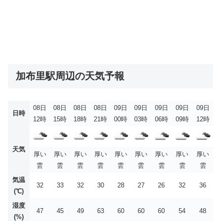
加布里駅周辺の天気予報
08日
08日
08日
08日
09日
09日
09日
09日
09日
日時
12時
15時
18時
21時
00時
03時
06時
09時
12時
天気
厚い
厚い
厚い
厚い
厚い
厚い
厚い
厚い
厚い
雲
雲
雲
雲
雲
雲
雲
雲
雲
気温
32
33
32
30
28
27
26
32
36
(℃)
湿度
47
45
49
63
60
60
60
54
48
(%)