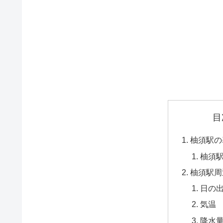
目
柚須駅の
柚須
柚須駅周
日の
気温
降水