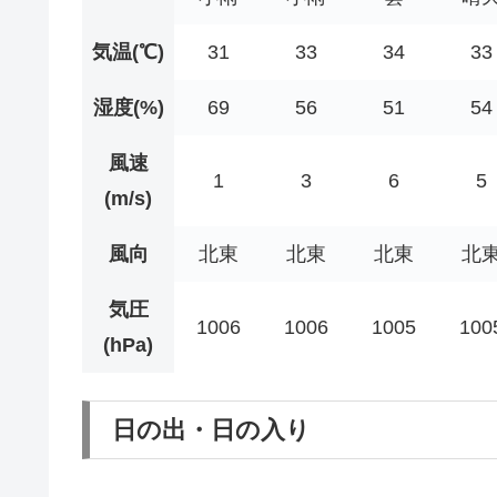
気温(℃)
31
33
34
33
湿度(%)
69
56
51
54
風速
1
3
6
5
(m/s)
風向
北東
北東
北東
北
気圧
1006
1006
1005
100
(hPa)
日の出・日の入り