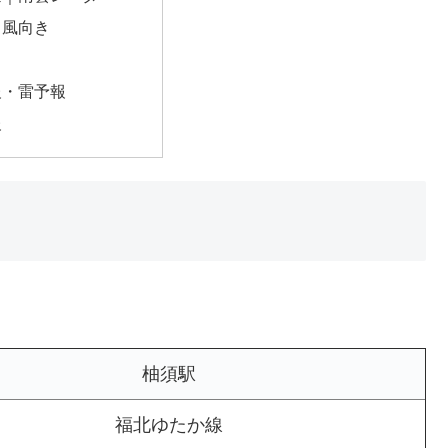
・風向き
報・雷予報
報
柚須駅
福北ゆたか線