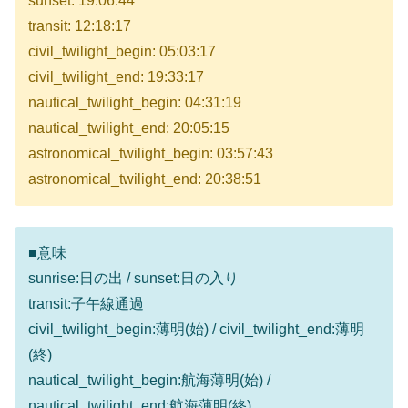
sunset: 19:06:44
transit: 12:18:17
civil_twilight_begin: 05:03:17
civil_twilight_end: 19:33:17
nautical_twilight_begin: 04:31:19
nautical_twilight_end: 20:05:15
astronomical_twilight_begin: 03:57:43
astronomical_twilight_end: 20:38:51
■意味
sunrise:日の出 / sunset:日の入り
transit:子午線通過
civil_twilight_begin:薄明(始) / civil_twilight_end:薄明
(終)
nautical_twilight_begin:航海薄明(始) /
nautical_twilight_end:航海薄明(終)