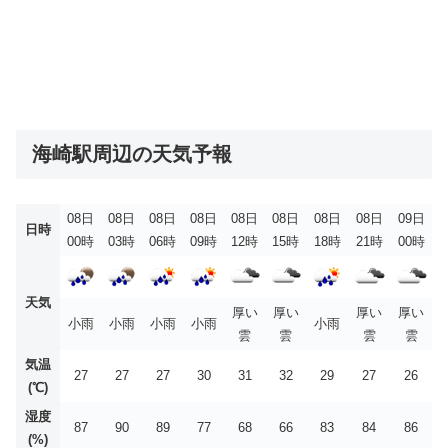
海崎駅周辺の天気予報
08日
08日
08日
08日
08日
08日
08日
08日
09日
日時
00時
03時
06時
09時
12時
15時
18時
21時
00時
天気
厚い
厚い
厚い
厚い
小雨
小雨
小雨
小雨
小雨
雲
雲
雲
雲
気温
27
27
27
30
31
32
29
27
26
(℃)
湿度
87
90
89
77
68
66
83
84
86
(%)