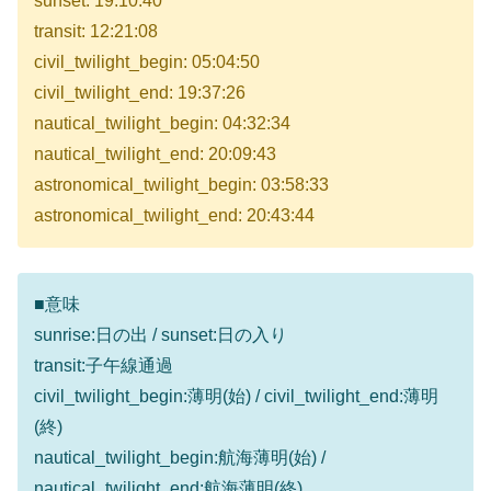
sunset: 19:10:40
transit: 12:21:08
civil_twilight_begin: 05:04:50
civil_twilight_end: 19:37:26
nautical_twilight_begin: 04:32:34
nautical_twilight_end: 20:09:43
astronomical_twilight_begin: 03:58:33
astronomical_twilight_end: 20:43:44
■意味
sunrise:日の出 / sunset:日の入り
transit:子午線通過
civil_twilight_begin:薄明(始) / civil_twilight_end:薄明
(終)
nautical_twilight_begin:航海薄明(始) /
nautical_twilight_end:航海薄明(終)