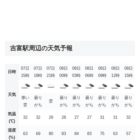
吉富駅周辺の天気予報
07日
07日
07日
08日
08日
08日
08日
08日
08日
日時
15時
18時
21時
00時
03時
06時
09時
12時
15時
天気
厚い
曇り
曇り
曇り
曇り
曇り
曇り
曇り
雲
雲
がち
がち
がち
がち
がち
がち
がち
気温
32
32
29
28
27
27
31
31
32
(℃)
湿度
63
69
80
83
84
83
75
63
57
(%)