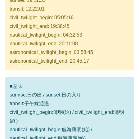
sunset: 19:11:55
transit: 12:22:01
civil_twilight_begin: 05:05:16
civil_twilight_end: 19:38:45
nautical_twilight_begin: 04:32:53
nautical_twilight_end: 20:11:08
astronomical_twilight_begin: 03:58:45
astronomical_twilight_end: 20:45:17
■意味
sunrise:日の出 / sunset:日の入り
transit:子午線通過
civil_twilight_begin:薄明(始) / civil_twilight_end:薄明
(終)
nautical_twilight_begin:航海薄明(始) /
nautical_twilight_end:航海薄明(終)