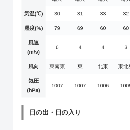
気温(℃)
30
31
33
32
湿度(%)
79
69
60
60
風速
6
4
4
3
(m/s)
風向
東南東
東
北東
東北
気圧
1007
1007
1006
100
(hPa)
日の出・日の入り