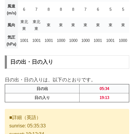
風速
6
7
8
8
8
7
6
5
5
(m/s)
東北
東北
風向
東
東
東
東
東
東
東
東
東
気圧
1001
1001
1001
1000
1000
1000
1001
1001
1000
(hPa)
日の出・日の入り
日の出・日の入りは、以下のとおりです。
日の出
05:34
日の入り
19:13
■詳細（英語）
sunrise: 05:35:33