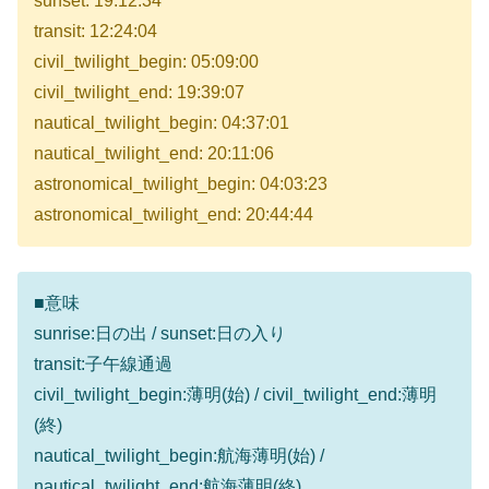
sunset: 19:12:34
transit: 12:24:04
civil_twilight_begin: 05:09:00
civil_twilight_end: 19:39:07
nautical_twilight_begin: 04:37:01
nautical_twilight_end: 20:11:06
astronomical_twilight_begin: 04:03:23
astronomical_twilight_end: 20:44:44
■意味
sunrise:日の出 / sunset:日の入り
transit:子午線通過
civil_twilight_begin:薄明(始) / civil_twilight_end:薄明
(終)
nautical_twilight_begin:航海薄明(始) /
nautical_twilight_end:航海薄明(終)