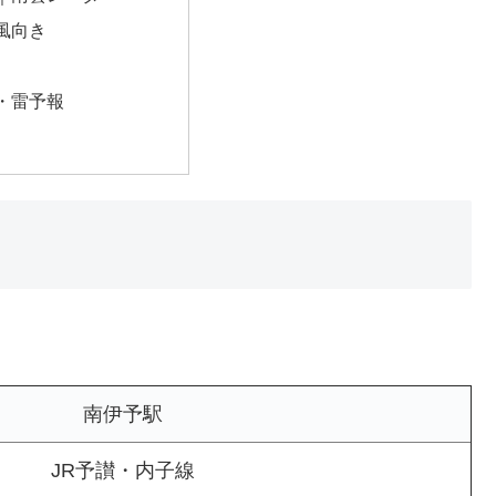
風向き
・雷予報
南伊予駅
JR予讃・内子線