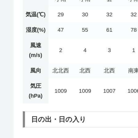
気温(℃)
29
30
32
32
湿度(%)
47
55
61
78
風速
2
4
3
1
(m/s)
風向
北北西
北西
北西
南
気圧
1009
1009
1007
100
(hPa)
日の出・日の入り