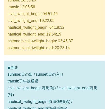
sunset: 18:55:20
transit: 12:06:56
civil_twilight_begin: 04:51:46
civil_twilight_end: 19:22:05
nautical_twilight_begin: 04:19:32
nautical_twilight_end: 19:54:19
astronomical_twilight_begin: 03:45:37
astronomical_twilight_end: 20:28:14
■意味
sunrise:日の出 / sunset:日の入り
transit:子午線通過
civil_twilight_begin:薄明(始) / civil_twilight_end:薄明
(終)
nautical_twilight_begin:航海薄明(始) /
nautical_twilight_end:航海薄明(終)