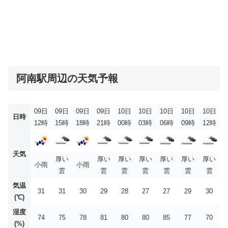
阿南駅周辺の天気予報
09日
09日
09日
09日
10日
10日
10日
10日
10日
日時
12時
15時
18時
21時
00時
03時
06時
09時
12時
天気
厚い
厚い
厚い
厚い
厚い
厚い
厚い
小雨
小雨
雲
雲
雲
雲
雲
雲
雲
気温
31
31
30
29
28
27
27
29
30
(℃)
湿度
74
75
78
81
80
80
85
77
70
(%)