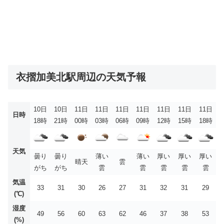
衣摺加美北駅周辺の天気予報
10日
10日
11日
11日
11日
11日
11日
11日
11日
日時
18時
21時
00時
03時
06時
09時
12時
15時
18時
天気
曇り
曇り
薄い
薄い
厚い
厚い
厚い
晴天
雲
がち
がち
雲
雲
雲
雲
雲
気温
33
31
30
26
27
31
32
31
29
(℃)
湿度
49
56
60
63
62
46
37
38
53
(%)