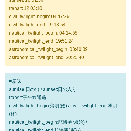
sunset: 18:51:56
transit: 12:03:10
civil_twilight_begin: 04:47:26
civil_twilight_end: 19:18:54
nautical_twilight_begin: 04:14:55
nautical_twilight_end: 19:51:24
astronomical_twilight_begin: 03:40:39
astronomical_twilight_end: 20:25:40
■意味
sunrise:日の出 / sunset:日の入り
transit:子午線通過
civil_twilight_begin:薄明(始) / civil_twilight_end:薄明
(終)
nautical_twilight_begin:航海薄明(始) /
nautical_twilight_end:航海薄明(終)