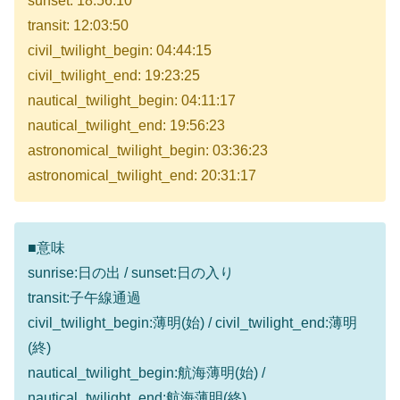
sunset: 18:56:10
transit: 12:03:50
civil_twilight_begin: 04:44:15
civil_twilight_end: 19:23:25
nautical_twilight_begin: 04:11:17
nautical_twilight_end: 19:56:23
astronomical_twilight_begin: 03:36:23
astronomical_twilight_end: 20:31:17
■意味
sunrise:日の出 / sunset:日の入り
transit:子午線通過
civil_twilight_begin:薄明(始) / civil_twilight_end:薄明
(終)
nautical_twilight_begin:航海薄明(始) /
nautical_twilight_end:航海薄明(終)