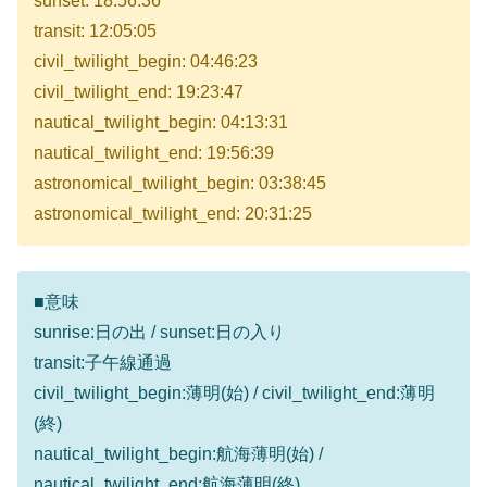
sunset: 18:56:36
transit: 12:05:05
civil_twilight_begin: 04:46:23
civil_twilight_end: 19:23:47
nautical_twilight_begin: 04:13:31
nautical_twilight_end: 19:56:39
astronomical_twilight_begin: 03:38:45
astronomical_twilight_end: 20:31:25
■意味
sunrise:日の出 / sunset:日の入り
transit:子午線通過
civil_twilight_begin:薄明(始) / civil_twilight_end:薄明
(終)
nautical_twilight_begin:航海薄明(始) /
nautical_twilight_end:航海薄明(終)