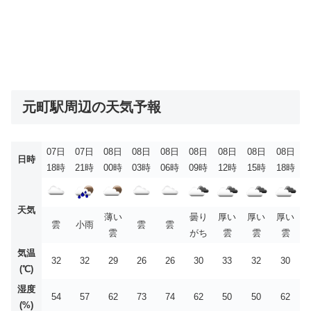
元町駅周辺の天気予報
07日
07日
08日
08日
08日
08日
08日
08日
08日
日時
18時
21時
00時
03時
06時
09時
12時
15時
18時
天気
薄い
曇り
厚い
厚い
厚い
雲
小雨
雲
雲
雲
がち
雲
雲
雲
気温
32
32
29
26
26
30
33
32
30
(℃)
湿度
54
57
62
73
74
62
50
50
62
(%)