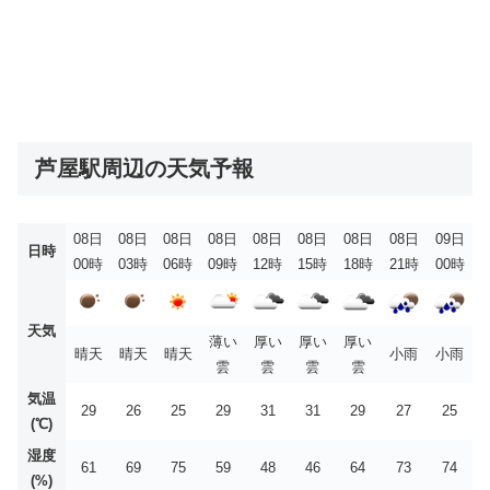
芦屋駅周辺の天気予報
08日
08日
08日
08日
08日
08日
08日
08日
09日
日時
00時
03時
06時
09時
12時
15時
18時
21時
00時
天気
薄い
厚い
厚い
厚い
晴天
晴天
晴天
小雨
小雨
雲
雲
雲
雲
気温
29
26
25
29
31
31
29
27
25
(℃)
湿度
61
69
75
59
48
46
64
73
74
(%)