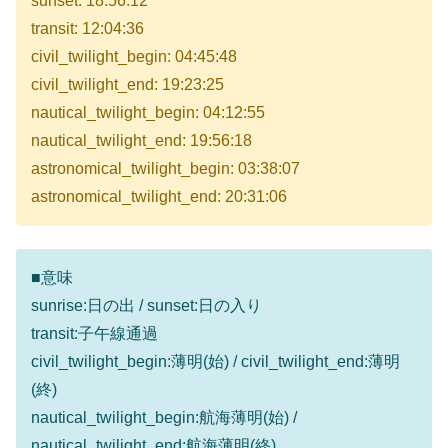
sunset: 18:56:12
transit: 12:04:36
civil_twilight_begin: 04:45:48
civil_twilight_end: 19:23:25
nautical_twilight_begin: 04:12:55
nautical_twilight_end: 19:56:18
astronomical_twilight_begin: 03:38:07
astronomical_twilight_end: 20:31:06
■意味
sunrise:日の出 / sunset:日の入り
transit:子午線通過
civil_twilight_begin:薄明(始) / civil_twilight_end:薄明
(終)
nautical_twilight_begin:航海薄明(始) /
nautical_twilight_end:航海薄明(終)