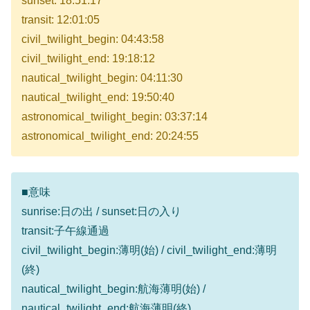
sunset: 18:51:17
transit: 12:01:05
civil_twilight_begin: 04:43:58
civil_twilight_end: 19:18:12
nautical_twilight_begin: 04:11:30
nautical_twilight_end: 19:50:40
astronomical_twilight_begin: 03:37:14
astronomical_twilight_end: 20:24:55
■意味
sunrise:日の出 / sunset:日の入り
transit:子午線通過
civil_twilight_begin:薄明(始) / civil_twilight_end:薄明
(終)
nautical_twilight_begin:航海薄明(始) /
nautical_twilight_end:航海薄明(終)