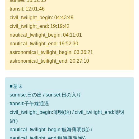
sunset: 18:52:33
transit: 12:01:46
civil_twilight_begin: 04:43:49
civil_twilight_end: 19:19:42
nautical_twilight_begin: 04:11:01
nautical_twilight_end: 19:52:30
astronomical_twilight_begin: 03:36:21
astronomical_twilight_end: 20:27:10
■意味
sunrise:日の出 / sunset:日の入り
transit:子午線通過
civil_twilight_begin:薄明(始) / civil_twilight_end:薄明
(終)
nautical_twilight_begin:航海薄明(始) /
nautical_twilight_end:航海薄明(終)