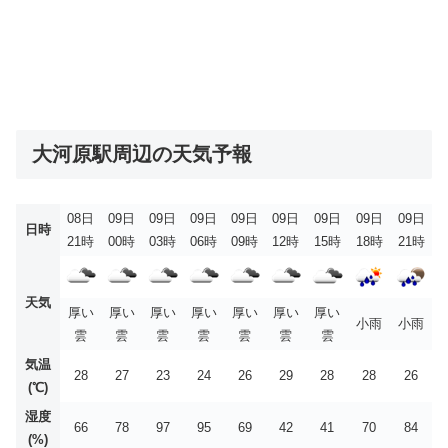
大河原駅周辺の天気予報
08日
09日
09日
09日
09日
09日
09日
09日
09日
日時
21時
00時
03時
06時
09時
12時
15時
18時
21時
天気
厚い
厚い
厚い
厚い
厚い
厚い
厚い
小雨
小雨
雲
雲
雲
雲
雲
雲
雲
気温
28
27
23
24
26
29
28
28
26
(℃)
湿度
66
78
97
95
69
42
41
70
84
(%)