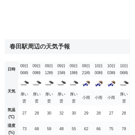
春田駅周辺の天気予報
09日
09日
09日
09日
09日
09日
10日
10日
10日
日時
06時
09時
12時
15時
18時
21時
00時
03時
06時
天気
厚い
厚い
厚い
厚い
厚い
厚い
小雨
小雨
小雨
雲
雲
雲
雲
雲
雲
気温
27
28
30
32
30
29
28
27
28
(℃)
湿度
73
68
59
48
55
62
66
75
79
(%)