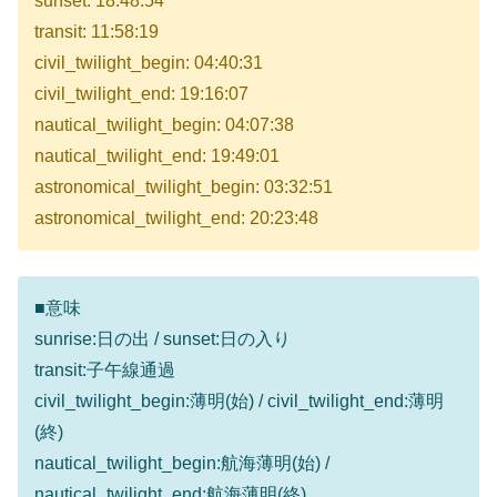
sunset: 18:48:54
transit: 11:58:19
civil_twilight_begin: 04:40:31
civil_twilight_end: 19:16:07
nautical_twilight_begin: 04:07:38
nautical_twilight_end: 19:49:01
astronomical_twilight_begin: 03:32:51
astronomical_twilight_end: 20:23:48
■意味
sunrise:日の出 / sunset:日の入り
transit:子午線通過
civil_twilight_begin:薄明(始) / civil_twilight_end:薄明
(終)
nautical_twilight_begin:航海薄明(始) /
nautical_twilight_end:航海薄明(終)