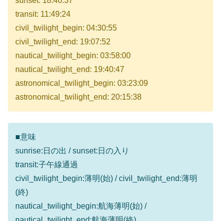
sunset: 18:40:37
transit: 11:49:24
civil_twilight_begin: 04:30:55
civil_twilight_end: 19:07:52
nautical_twilight_begin: 03:58:00
nautical_twilight_end: 19:40:47
astronomical_twilight_begin: 03:23:09
astronomical_twilight_end: 20:15:38
■意味
sunrise:日の出 / sunset:日の入り
transit:子午線通過
civil_twilight_begin:薄明(始) / civil_twilight_end:薄明
(終)
nautical_twilight_begin:航海薄明(始) /
nautical_twilight_end:航海薄明(終)