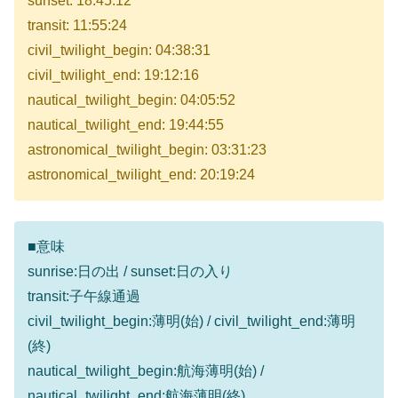
sunset: 18:45:12
transit: 11:55:24
civil_twilight_begin: 04:38:31
civil_twilight_end: 19:12:16
nautical_twilight_begin: 04:05:52
nautical_twilight_end: 19:44:55
astronomical_twilight_begin: 03:31:23
astronomical_twilight_end: 20:19:24
■意味
sunrise:日の出 / sunset:日の入り
transit:子午線通過
civil_twilight_begin:薄明(始) / civil_twilight_end:薄明
(終)
nautical_twilight_begin:航海薄明(始) /
nautical_twilight_end:航海薄明(終)