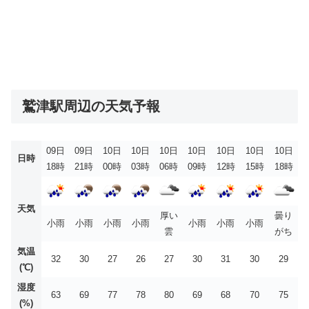
鷲津駅周辺の天気予報
09日
09日
10日
10日
10日
10日
10日
10日
10日
日時
18時
21時
00時
03時
06時
09時
12時
15時
18時
天気
厚い
曇り
小雨
小雨
小雨
小雨
小雨
小雨
小雨
雲
がち
気温
32
30
27
26
27
30
31
30
29
(℃)
湿度
63
69
77
78
80
69
68
70
75
(%)