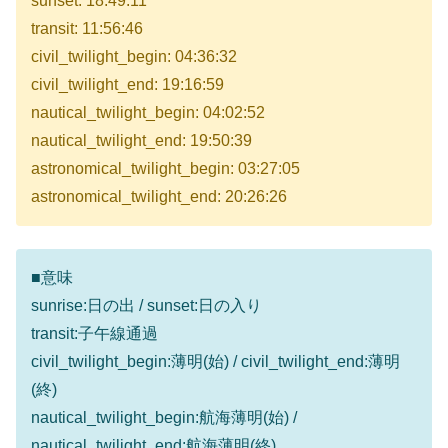
sunset: 18:49:11
transit: 11:56:46
civil_twilight_begin: 04:36:32
civil_twilight_end: 19:16:59
nautical_twilight_begin: 04:02:52
nautical_twilight_end: 19:50:39
astronomical_twilight_begin: 03:27:05
astronomical_twilight_end: 20:26:26
■意味
sunrise:日の出 / sunset:日の入り
transit:子午線通過
civil_twilight_begin:薄明(始) / civil_twilight_end:薄明
(終)
nautical_twilight_begin:航海薄明(始) /
nautical_twilight_end:航海薄明(終)