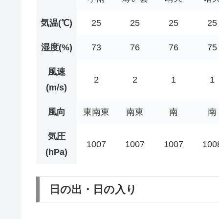
気温(℃)
25
25
25
25
湿度(%)
73
76
76
75
風速
2
2
1
1
(m/s)
風向
東南東
南東
南
南
気圧
1007
1007
1007
100
(hPa)
日の出・日の入り