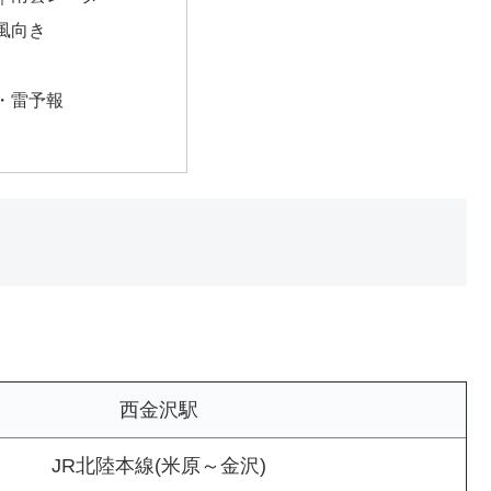
風向き
・雷予報
西金沢駅
JR北陸本線(米原～金沢)