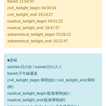
transit: 11:54:30
civil_twilight_begin: 04:34:33
civil_twilight_end: 19:14:27
nautical_twilight_begin: 04:01:23
nautical_twilight_end: 19:47:37
astronomical_twilight_begin: 03:26:12
astronomical_twilight_end: 20:22:47
■意味
sunrise:日の出 / sunset:日の入り
transit:子午線通過
civil_twilight_begin:薄明(始) / civil_twilight_end:薄明
(終)
nautical_twilight_begin:航海薄明(始) /
nautical_twilight_end:航海薄明(終)