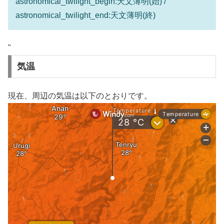
astronomical_twilight_begin:天文薄明(始) /
astronomical_twilight_end:天文薄明(終)
"
気温
現在、周辺の気温は以下のとおりです。