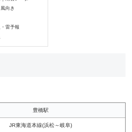
・風向き
報・雷予報
報
豊橋駅
JR東海道本線(浜松～岐阜)